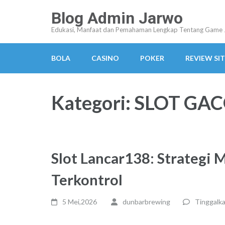
Lompat
Blog Admin Jarwo
ke
Edukasi, Manfaat dan Pemahaman Lengkap Tentang Game Ju
konten
(Tekan
BOLA
CASINO
POKER
REVIEW SIT
Enter)
Kategori:
SLOT GA
Slot Lancar138: Strategi
Terkontrol
5 Mei,2026
dunbarbrewing
Tinggalk