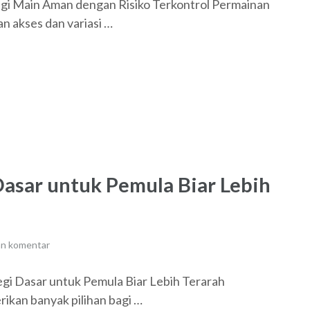
egi Main Aman dengan Risiko Terkontrol Permainan
n akses dan variasi …
Dasar untuk Pemula Biar Lebih
an komentar
gi Dasar untuk Pemula Biar Lebih Terarah
ikan banyak pilihan bagi …