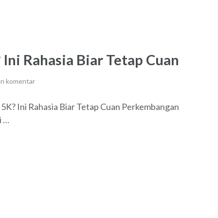
Ini Rahasia Biar Tetap Cuan
an komentar
5K? Ini Rahasia Biar Tetap Cuan Perkembangan
i …