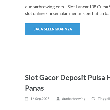
dunbarbrewing.com – Slot Lancar138 Cuma 5
slot online kini semakin menarik perhatian b
BACA SELENGKAPNYA
Slot Gacor Deposit Pulsa H
Panas
16 Sep,2025
dunbarbrewing
Tinggal