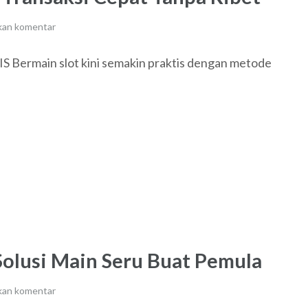
kan komentar
S Bermain slot kini semakin praktis dengan metode
Solusi Main Seru Buat Pemula
kan komentar