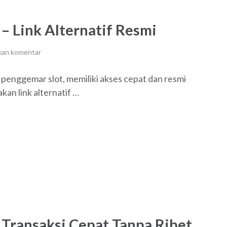
– Link Alternatif Resmi
kan komentar
enggemar slot, memiliki akses cepat dan resmi
an link alternatif …
 Transaksi Cepat Tanpa Ribet