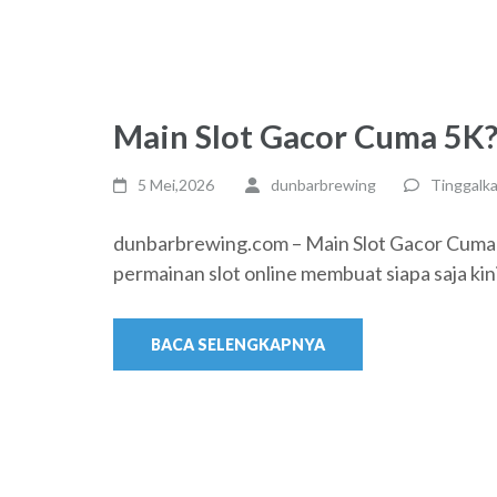
Main Slot Gacor Cuma 5K? 
5 Mei,2026
dunbarbrewing
Tinggalk
dunbarbrewing.com – Main Slot Gacor Cuma 
permainan slot online membuat siapa saja kin
BACA SELENGKAPNYA