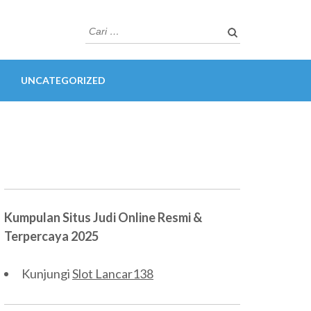
Cari
untuk:
UNCATEGORIZED
Kumpulan Situs Judi Online Resmi &
Terpercaya 2025
Kunjungi
Slot Lancar138