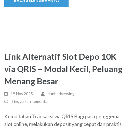
BACA SELENGKAPNYA
Link Alternatif Slot Depo 10K
via QRIS – Modal Kecil, Peluang
Menang Besar
19 Nov,2025
dunbarbrewing
Tinggalkan komentar
Kemudahan Transaksi via QRIS Bagi para penggemar
slot online, melakukan deposit yang cepat dan praktis