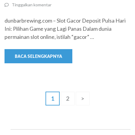
Tinggalkan komentar
dunbarbrewing.com – Slot Gacor Deposit Pulsa Hari
Ini: Pilihan Game yang Lagi Panas Dalam dunia
permainan slot online, istilah “gacor” …
BACA SELENGKAPNYA
Paginasi
Halaman
Halaman
1
2
>
pos