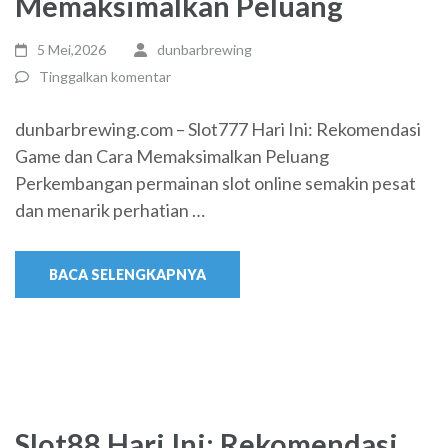
Memaksimalkan Peluang
5 Mei,2026
dunbarbrewing
Tinggalkan komentar
dunbarbrewing.com – Slot777 Hari Ini: Rekomendasi
Game dan Cara Memaksimalkan Peluang
Perkembangan permainan slot online semakin pesat
dan menarik perhatian …
BACA SELENGKAPNYA
Slot88 Hari Ini: Rekomendasi