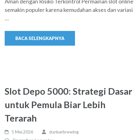
Aman dengan Risiko Terkontrol Permainan slot online
semakin populer karena kemudahan akses dan variasi
…
BACA SELENGKAPNYA
Slot Depo 5000: Strategi Dasar
untuk Pemula Biar Lebih
Terarah
5 Mei,2026
dunbarbrewing