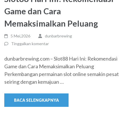
Game dan Cara
Memaksimalkan Peluang
5 Mei,2026
dunbarbrewing
Tinggalkan komentar
dunbarbrewing.com – Slot88 Hari Ini: Rekomendasi
Game dan Cara Memaksimalkan Peluang
Perkembangan permainan slot online semakin pesat
seiring dengan kemajuan …
BACA SELENGKAPNYA