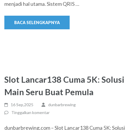
menjadi hal utama. Sistem QRIS …
BACA SELENGKAPNYA
Slot Lancar138 Cuma 5K: Solusi
Main Seru Buat Pemula
16 Sep,2025
dunbarbrewing
Tinggalkan komentar
dunbarbrewing.com – Slot Lancar138 Cuma 5K: Solusi