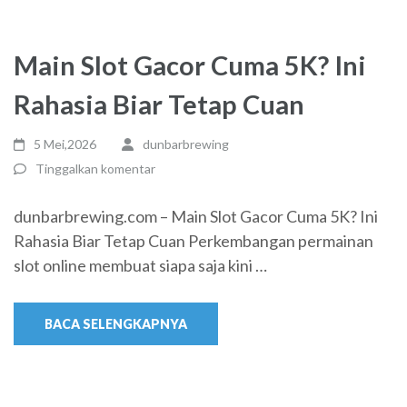
Main Slot Gacor Cuma 5K? Ini
Rahasia Biar Tetap Cuan
5 Mei,2026
dunbarbrewing
Tinggalkan komentar
dunbarbrewing.com – Main Slot Gacor Cuma 5K? Ini
Rahasia Biar Tetap Cuan Perkembangan permainan
slot online membuat siapa saja kini …
BACA SELENGKAPNYA