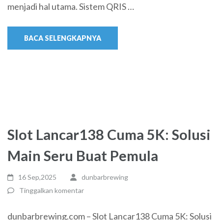
menjadi hal utama. Sistem QRIS …
BACA SELENGKAPNYA
Slot Lancar138 Cuma 5K: Solusi
Main Seru Buat Pemula
16 Sep,2025
dunbarbrewing
Tinggalkan komentar
dunbarbrewing.com – Slot Lancar138 Cuma 5K: Solusi